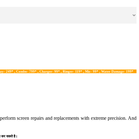
 , Combo- 799* , Charger- 99* , Ringer- 119* , Mic- 99* , Water Damage- 199*
n perform screen repairs and replacements with extreme precision. And
प्त कर सकते है।