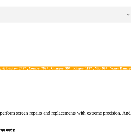
- 249* , Combo- 799* , Charger- 99* , Ringer- 119* , Mic- 99* , Water Damage- 199*
n perform screen repairs and replacements with extreme precision. And
प्त कर सकते है।